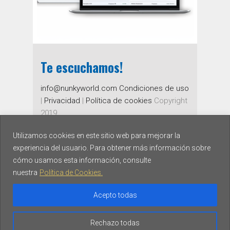
Saber más
Te escuchamos!
info@nunkyworld.com
Condiciones de uso
|
Privacidad
|
Política de cookies
Copyright
2019
Utilizamos cookies en este sitio web para mejorar la
experiencia del usuario. Para obtener más información sobre
cómo usamos esta información, consulte
nuestra
Política de Cookies.
Acepto todas
Rechazo todas